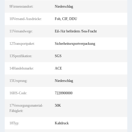
9Firmenstandort:
Niederschlag
10Versand-Ausdrücke:
Fob, CIF, DDU
11Versandwege:
Eil-/Air befördern /Sea-Fracht
12Transportpaket:
Sicherheitsexportverpackung
13Spezifikation:
SGS
14Handelsmarke:
ACE
15Ursprung:
Niederschlag
16HS-Code:
7220900000
17Versorgungsmaterial-
50K
Fähigkeit:
18Typ:
Kaltdruck