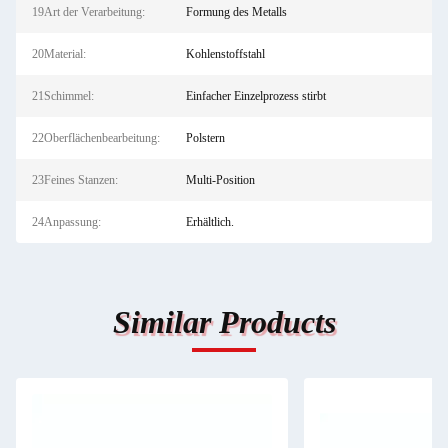
19Art der Verarbeitung:
Formung des Metalls
20Material:
Kohlenstoffstahl
21Schimmel:
Einfacher Einzelprozess stirbt
22Oberflächenbearbeitung:
Polstern
23Feines Stanzen:
Multi-Position
24Anpassung:
Erhältlich.
Similar Products