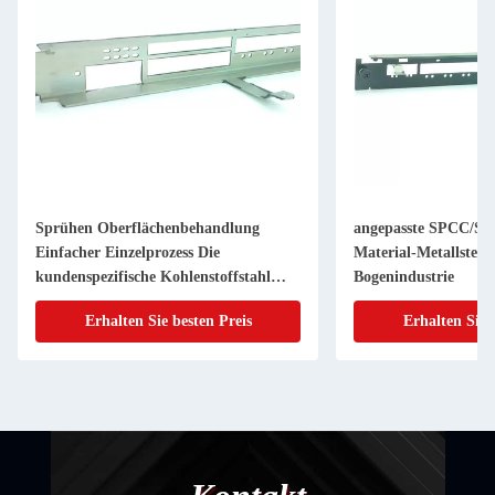
Sprühen Oberflächenbehandlung
angepasste SPCC/S
Einfacher Einzelprozess Die
Material-Metallstempe
kundenspezifische Kohlenstoffstahl
Bogenindustrie
Halterung
Erhalten Sie besten Preis
Erhalten Sie 