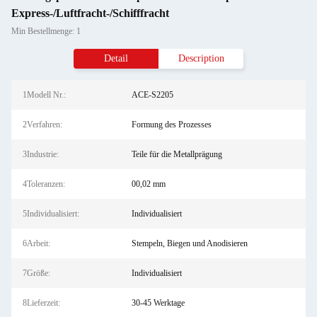
Express-/Luftfracht-/Schifffracht
Min Bestellmenge: 1
Detail
Description
1Modell Nr.:
ACE-S2205
2Verfahren:
Formung des Prozesses
3Industrie:
Teile für die Metallprägung
4Toleranzen:
00,02 mm
5Individualisiert:
Individualisiert
6Arbeit:
Stempeln, Biegen und Anodisieren
7Größe:
Individualisiert
8Lieferzeit:
30-45 Werktage