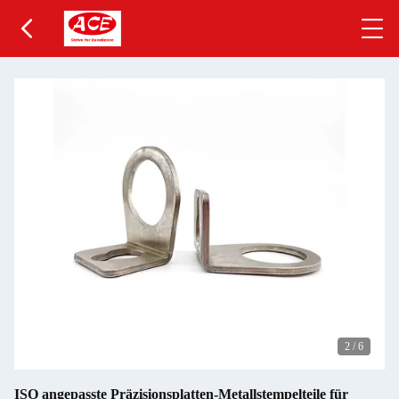
2
/
6
ISO angepasste Präzisionsplatten-Metallstempelteile für