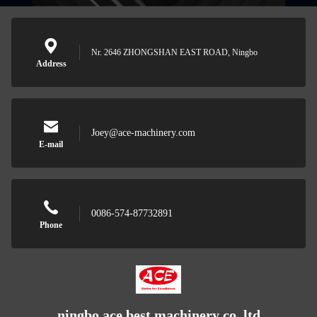
Nr. 2646 ZHONGSHAN EAST ROAD, Ningbo
Address
Joey@ace-machinery.com
E-mail
0086-574-87732891
Phone
ningbo ace best machinery co.,ltd