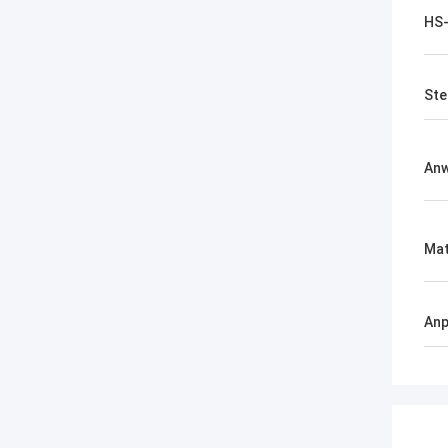
HS
Ste
An
Mat
An