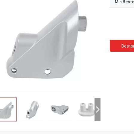
Min Best
Bestpr