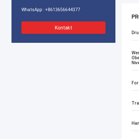
WhatsApp :
+8613656644377
PR
Kontakt
Dru
We
Obe
Niv
For
Tra
Han