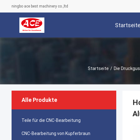
ningbo ace best machinery co.,ltd
Startseit
Startseite
/
Die Druckgus
Alle Produkte
Ho
A
Teile für die CNC-Bearbeitung
CNC-Bearbeitung von Kupferbraun