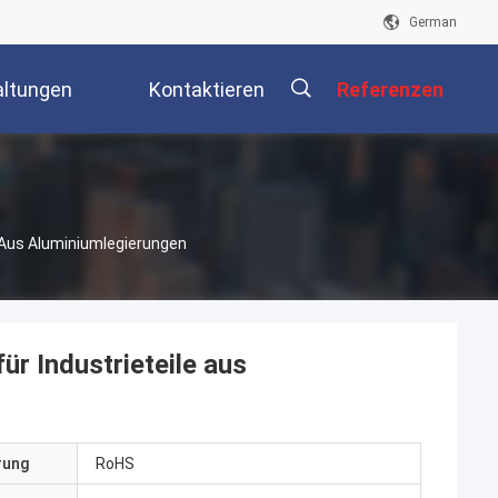
German
altungen
Kontaktieren
Referenzen
Sie Uns
描
 Aus Aluminiumlegierungen
述
r Industrieteile aus
erung
RoHS