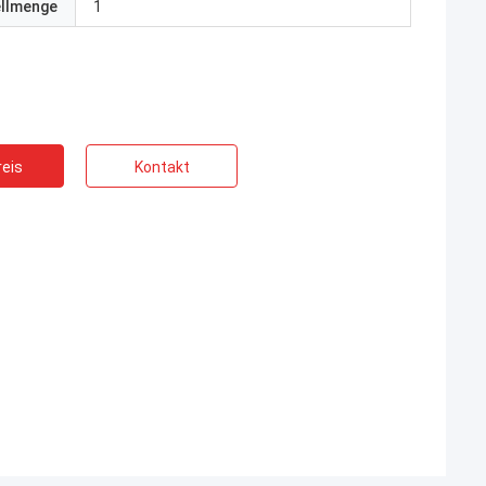
ellmenge
1
eis
Kontakt