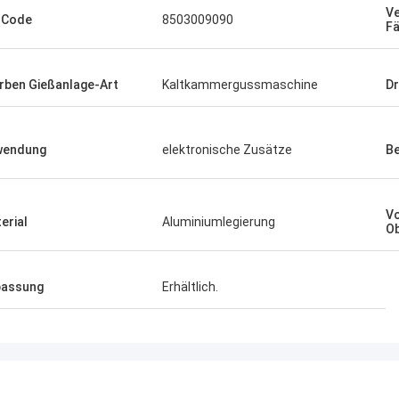
Ve
-Code
8503009090
Fä
rben Gießanlage-Art
Kaltkammergussmaschine
D
wendung
elektronische Zusätze
Be
Vo
erial
Aluminiumlegierung
Ob
passung
Erhältlich.