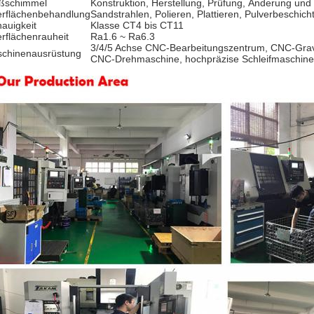
ßschimmel
Konstruktion, Herstellung, Prüfung, Änderung und
rflächenbehandlung
Sandstrahlen, Polieren, Plattieren, Pulverbeschic
auigkeit
Klasse CT4 bis CT11
rflächenrauheit
Ra1.6 ~ Ra6.3
3/4/5 Achse CNC-Bearbeitungszentrum, CNC-Gr
chinenausrüstung
CNC-Drehmaschine, hochpräzise Schleifmaschin