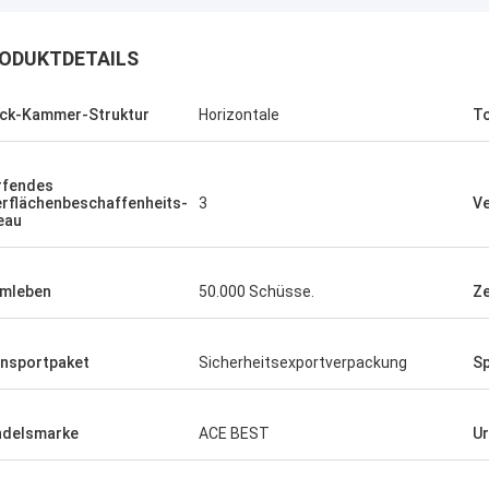
ODUKTDETAILS
ck-Kammer-Struktur
Horizontale
T
rfendes
rflächenbeschaffenheits-
3
Ve
eau
mleben
50.000 Schüsse.
Z
nsportpaket
Sicherheitsexportverpackung
Sp
delsmarke
ACE BEST
U