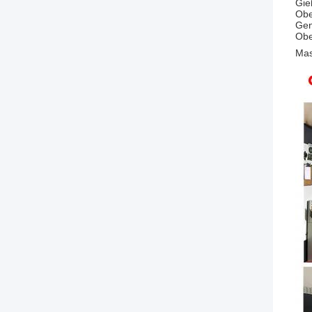
Gie
Obe
Gen
Obe
Mas