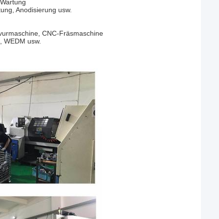
 Wartung
htung, Anodisierung usw.
avurmaschine, CNC-Fräsmaschine
e, WEDM usw.