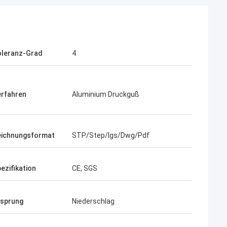
oleranz-Grad
4
rfahren
Aluminium Druckguß
eichnungsformat
STP/Step/Igs/Dwg/Pdf
ezifikation
CE, SGS
rsprung
Niederschlag