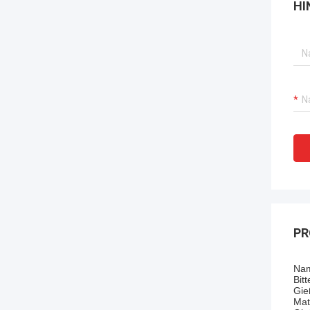
HI
PR
Nam
Bit
Gie
Mat