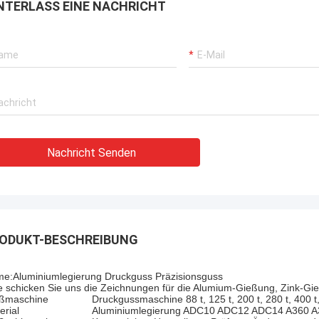
NTERLASS EINE NACHRICHT
Nachricht Senden
ODUKT-BESCHREIBUNG
e:Aluminiumlegierung Druckguss Präzisionsguss
te schicken Sie uns die Zeichnungen für die Alumium-Gießung, Zink-Gi
ßmaschine
Druckgussmaschine 88 t, 125 t, 200 t, 280 t, 400 t,
erial
Aluminiumlegierung ADC10 ADC12 ADC14 A360 A3