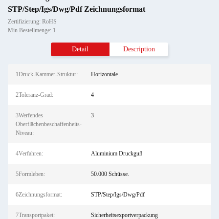
STP/Step/Igs/Dwg/Pdf Zeichnungsformat
Zertifizierung: RoHS
Min Bestellmenge: 1
Detail
Description
1Druck-Kammer-Struktur:
Horizontale
2Toleranz-Grad:
4
3Werfendes
3
Oberflächenbeschaffenheits-
Niveau:
4Verfahren:
Aluminium Druckguß
5Formleben:
50.000 Schüsse.
6Zeichnungsformat:
STP/Step/Igs/Dwg/Pdf
7Transportpaket:
Sicherheitsexportverpackung