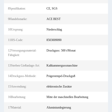
8Spezifikation:
CE, SGS
9Handelsmarke:
ACE BEST
10Ursprung:
Niederschlag
11HS-Code:
8503009090
12Versorgungsmaterial-
Druckguss: 500 t/Monat
Fähigkeit:
13Sterben Gießanlage-Art:
Kaltkammergussmaschine
14Druckguss-Methode:
Prägestempel-Druckguß
15Anwendung:
elektronische Zusätze
16Bearbeitung:
Mitte der maschinellen Bearbeitung
17Material:
Aluminiumlegierung