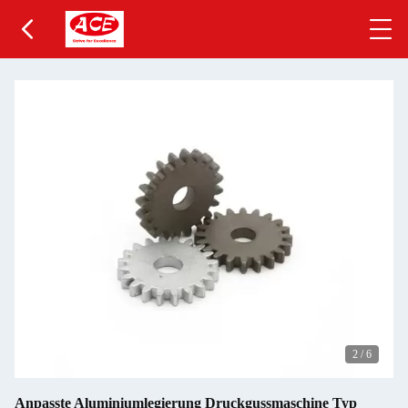
2
/
6
Anpasste Aluminiumlegierung Druckgussmaschine Typ