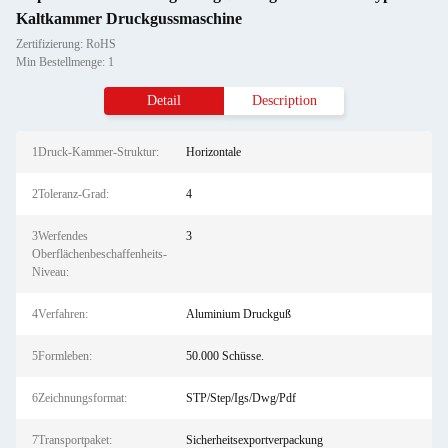
Kaltkammer Druckgussmaschine
Zertifizierung: RoHS
Min Bestellmenge: 1
Detail
Description
1Druck-Kammer-Struktur:
Horizontale
2Toleranz-Grad:
4
3Werfendes
3
Oberflächenbeschaffenheits-
Niveau:
4Verfahren:
Aluminium Druckguß
5Formleben:
50.000 Schüsse.
6Zeichnungsformat:
STP/Step/Igs/Dwg/Pdf
7Transportpaket:
Sicherheitsexportverpackung