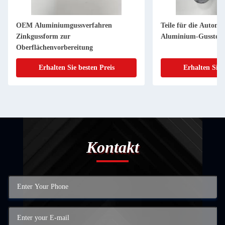
OEM Aluminiumgussverfahren
Teile für die Autom
Zinkgussform zur
Aluminium-Gussteil
Oberflächenvorbereitung
Erhalten Sie besten Preis
Erhalten Sie 
Kontakt