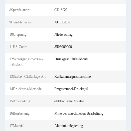
8Spezifikation:
CE, SGS
9Handelsmarke:
ACE BEST
10Ursprung:
Niederschlag
11HS-Code:
8503009090
12Versorgungsmaterial-
Druckguss: 500 t/Monat
Fähigkeit:
13Sterben Gießanlage-Art:
Kaltkammergussmaschine
14Druckguss-Methode:
Prägestempel-Druckguß
15Anwendung:
elektronische Zusätze
16Bearbeitung:
Mitte der maschinellen Bearbeitung
17Material:
Aluminiumlegierung