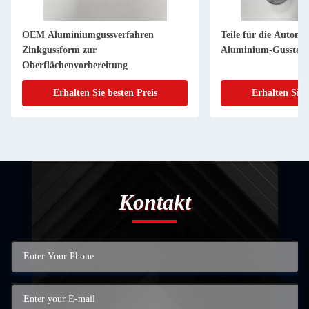
OEM Aluminiumgussverfahren
Teile für die Autom
Zinkgussform zur
Aluminium-Gussteil
Oberflächenvorbereitung
Erhalten Sie besten Preis
Erhalten Sie 
Kontakt