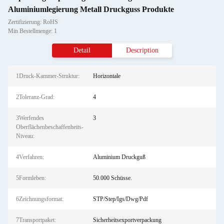
Aluminiumlegierung Metall Druckguss Produkte
Zertifizierung: RoHS
Min Bestellmenge: 1
Detail
Description
1Druck-Kammer-Struktur:
Horizontale
2Toleranz-Grad:
4
3Werfendes
3
Oberflächenbeschaffenheits-
Niveau:
4Verfahren:
Aluminium Druckguß
5Formleben:
50.000 Schüsse.
6Zeichnungsformat:
STP/Step/Igs/Dwg/Pdf
7Transportpaket:
Sicherheitsexportverpackung