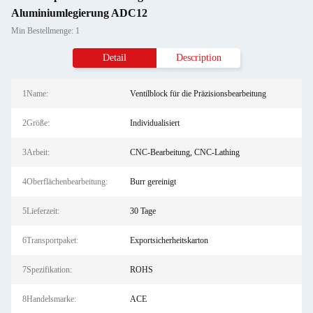
Aluminiumlegierung ADC12
Min Bestellmenge: 1
Detail
Description
1Name:
Ventilblock für die Präzisionsbearbeitung
2Größe:
Individualisiert
3Arbeit:
CNC-Bearbeitung, CNC-Lathing
4Oberflächenbearbeitung:
Burr gereinigt
5Lieferzeit:
30 Tage
6Transportpaket:
Exportsicherheitskarton
7Spezifikation:
ROHS
8Handelsmarke:
ACE