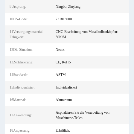
9Ursprung:
Ningbo, Zhejiang
10HS-Code:
731815000
11Versorgungsmaterial-
CNC-Bearbeitung von Metallkolbenköpfen:
Fähigkeit:
50K/M
12Die Situation:
Neues
13Zertifizierung:
CE, RoHS
14Standards:
ASTM
15Individualisiert:
Individualisiert
16Material:
Aluminium
Asphaltieren Sie die Verarbeitung von
17Anwendung:
Maschinerie-Teilen
18Anpassung:
Erhältlich.