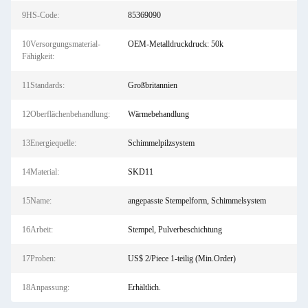
9HS-Code:
85369090
10Versorgungsmaterial-
OEM-Metalldruckdruck: 50k
Fähigkeit:
11Standards:
Großbritannien
12Oberflächenbehandlung:
Wärmebehandlung
13Energiequelle:
Schimmelpilzsystem
14Material:
SKD11
15Name:
angepasste Stempelform, Schimmelsystem
16Arbeit:
Stempel, Pulverbeschichtung
17Proben:
US$ 2/Piece 1-teilig (Min.Order)
18Anpassung:
Erhältlich.