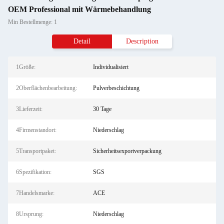
OEM Professional mit Wärmebehandlung
Min Bestellmenge: 1
Detail
Description
1Größe:
Individualisiert
2Oberflächenbearbeitung:
Pulverbeschichtung
3Lieferzeit:
30 Tage
4Firmenstandort:
Niederschlag
5Transportpaket:
Sicherheitsexportverpackung
6Spezifikation:
SGS
7Handelsmarke:
ACE
8Ursprung:
Niederschlag